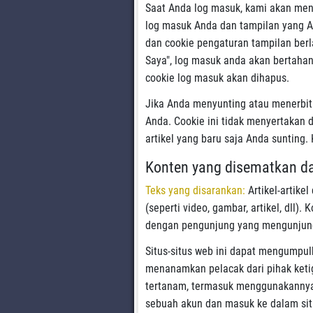
Saat Anda log masuk, kami akan me
log masuk Anda dan tampilan yang An
dan cookie pengaturan tampilan berl
Saya", log masuk anda akan bertahan
cookie log masuk akan dihapus.
Jika Anda menyunting atau menerbitk
Anda. Cookie ini tidak menyertakan 
artikel yang baru saja Anda sunting.
Konten yang disematkan dar
Teks yang disarankan:
Artikel-artike
(seperti video, gambar, artikel, dll)
dengan pengunjung yang mengunjungi
Situs-situs web ini dapat mengumpu
menanamkan pelacak dari pihak keti
tertanam, termasuk menggunakannya 
sebuah akun dan masuk ke dalam sit