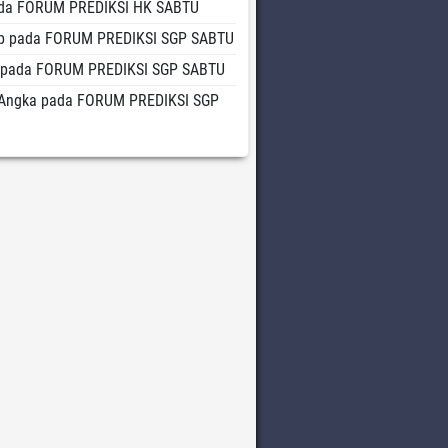
da
FORUM PREDIKSI HK SABTU
p
pada
FORUM PREDIKSI SGP SABTU
pada
FORUM PREDIKSI SGP SABTU
 Angka
pada
FORUM PREDIKSI SGP