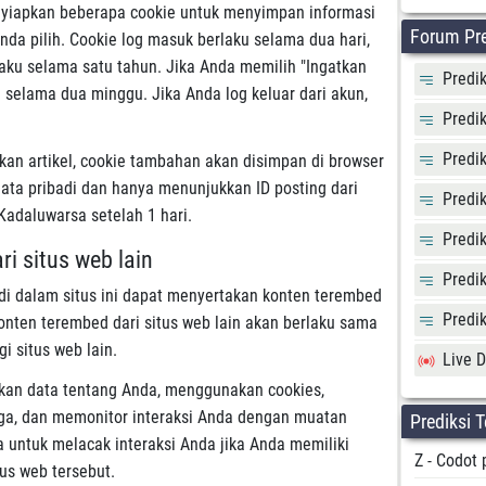
nyiapkan beberapa cookie untuk menyimpan informasi
Forum Pre
da pilih. Cookie log masuk berlaku selama dua hari,
aku selama satu tahun. Jika Anda memilih "Ingatkan
Predik
 selama dua minggu. Jika Anda log keluar dari akun,
Predik
Predi
an artikel, cookie tambahan akan disimpan di browser
data pribadi dan hanya menunjukkan ID posting dari
Predi
 Kadaluwarsa setelah 1 hari.
Predi
i situs web lain
Predik
l di dalam situs ini dapat menyertakan konten terembed
Predi
. Konten terembed dari situs web lain akan berlaku sama
 situs web lain.
Live 
lkan data tentang Anda, menggunakan cookies,
ga, dan memonitor interaksi Anda dengan muatan
Prediksi 
untuk melacak interaksi Anda jika Anda memiliki
Z - Codot
us web tersebut.