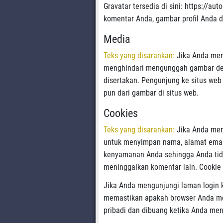
Gravatar tersedia di sini: https://au
komentar Anda, gambar profil Anda d
Media
Teks yang disarankan:
Jika Anda men
menghindari mengunggah gambar den
disertakan. Pengunjung ke situs we
pun dari gambar di situs web.
Cookies
Teks yang disarankan:
Jika Anda men
untuk menyimpan nama, alamat email,
kenyamanan Anda sehingga Anda tidak
meninggalkan komentar lain. Cookie 
Jika Anda mengunjungi laman login
memastikan apakah browser Anda me
pribadi dan dibuang ketika Anda me