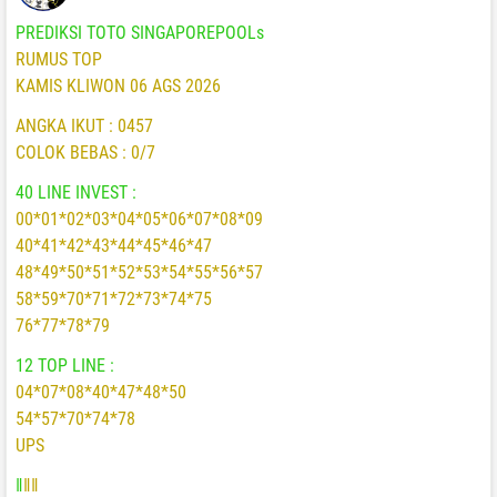
PREDIKSI TOTO SINGAPOREPOOLs
RUMUS TOP
KAMIS KLIWON 06 AGS 2026
ANGKA IKUT : 0457
COLOK BEBAS : 0/7
40 LINE INVEST :
00*01*02*03*04*05*06*07*08*09
40*41*42*43*44*45*46*47
48*49*50*51*52*53*54*55*56*57
58*59*70*71*72*73*74*75
76*77*78*79
12 TOP LINE :
04*07*08*40*47*48*50
54*57*70*74*78
UPS
ǁ
ǁǁ