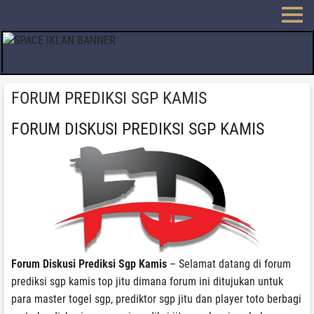
FORUM PREDIKSI SGP KAMIS
FORUM DISKUSI PREDIKSI SGP KAMIS
Forum Diskusi Prediksi Sgp Kamis
– Selamat datang di forum
prediksi sgp kamis top jitu dimana forum ini ditujukan untuk
para master togel sgp, prediktor sgp jitu dan player toto berbagi