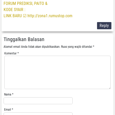
FORUM PREDIKSI, PAITO &
KODE SYAIR :
LINK BARU ☑ http://zona1.rumustop.com
Reply
Tinggalkan Balasan
Alamat email Anda tidak akan dipublikasikan.
Ruas yang wajib ditandai
*
Komentar
*
Nama
*
Email
*