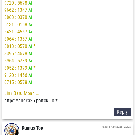
9720 : 5678
Ai
9662 : 1347
Ai
8863 : 0378
Ai
5131 : 0158
Ai
6431 : 4567
Ai
3064 : 1357
Ai
8813 : 0578
Ai
*
3396 : 4678
Ai
5964 : 5789
Ai
3052 : 1379
Ai
*
9120 : 1456
Ai
0715 : 0578
Ai
Link Baru Mbah …
https://aneka25.paitoku.biz
Reply
Rumus Top
Rabu, 5 Agu 2026 - 22:22