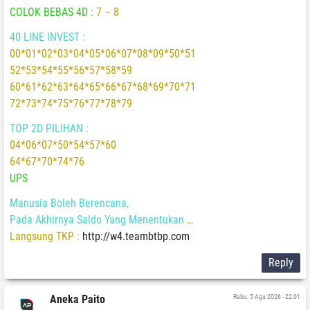
COLOK BEBAS 4D :
7 – 8
40 LINE INVEST :
00*01*02*03*04*05*06*07*08*09*50*51
52*53*54*55*56*57*58*59
60*61*62*63*64*65*66*67*68*69*70*71
72*73*74*75*76*77*78*79
TOP 2D PILIHAN :
04*06*07*50*54*57*60
64*67*70*74*76
UPS
Manusia Boleh Berencana,
Pada Akhirnya Saldo Yang Menentukan
…
Langsung TKP :
http://w4.teambtbp.com
Reply
Aneka Paito
Rabu, 5 Agu 2026 - 22:01