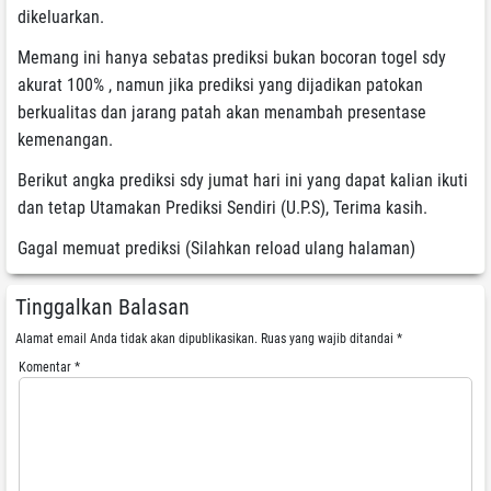
dikeluarkan.
Memang ini hanya sebatas prediksi bukan bocoran togel sdy
akurat 100% , namun jika prediksi yang dijadikan patokan
berkualitas dan jarang patah akan menambah presentase
kemenangan.
Berikut angka prediksi sdy jumat hari ini yang dapat kalian ikuti
dan tetap Utamakan Prediksi Sendiri (U.P.S), Terima kasih.
Gagal memuat prediksi (Silahkan reload ulang halaman)
Tinggalkan Balasan
Alamat email Anda tidak akan dipublikasikan.
Ruas yang wajib ditandai
*
Komentar
*