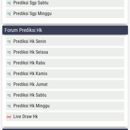
Prediksi Sgp Sabtu
Prediksi Sgp Minggu
Forum Prediksi Hk
Prediksi Hk Senin
Prediksi Hk Selasa
Prediksi Hk Rabu
Prediksi Hk Kamis
Prediksi Hk Jumat
Prediksi Hk Sabtu
Prediksi Hk Minggu
Live Draw Hk