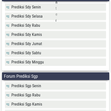
Prediksi Sdy Senin
Prediksi Sdy Selasa
Prediksi Sdy Rabu
Prediksi Sdy Kamis
Prediksi Sdy Jumat
Prediksi Sdy Sabtu
Prediksi Sdy Minggu
Forum Prediksi Sgp
Prediksi Sgp Senin
Prediksi Sgp Rabu
Prediksi Sgp Kamis