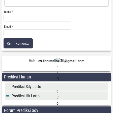
Nama
*
Email
*
Hub :
cs.forumdiskusi@gmail.com
Prediksi Harian
Prediksi Sdy Lotto
Prediksi Hk Lotto
Forum Prediksi Sdy